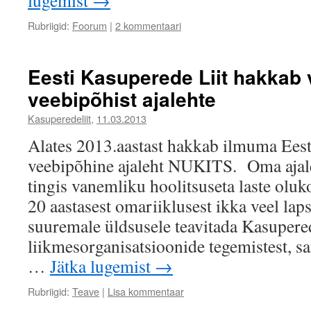
lugemist
→
Rubriigid:
Foorum
|
2 kommentaari
Eesti Kasuperede Liit hakkab
veebipõhist ajalehte
Kasuperedeliit
,
11.03.2013
Alates 2013.aastast hakkab ilmuma Ees
veebipõhine ajaleht NUKITS. Oma ajal
tingis vanemliku hoolitsuseta laste olu
20 aastasest omariiklusest ikka veel la
suuremale üldsusele teavitada Kasupere
liikmesorganisatsioonide tegemistest, s
…
Jätka lugemist
→
Rubriigid:
Teave
|
Lisa kommentaar