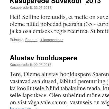
Kasuperede Suvekool_2013
Kasuperedeliit
,
22.03.2013
Hei! Selline tore uudis, et meile on suv
oleme nüüd nobedad pearaha (35.- euro
ja ka osalemiseks registreerima. Submi
Rubriigid:
Foorum
|
1 kommentaar
Alustav hoolduspere
Kasuperedeliit
,
22.03.2013
Tere, Oleme alustav hoolduspere Saarem
vastavad avaldused, läbitud pereuuring j
ka koolitusele.Nüüd tahaksime teada, k
selle lapsukese. Olen suhelnud mõne as
on vist väga vale samm, vastuseis on v