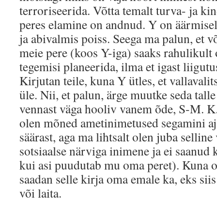
terroriseerida. Võtta temalt turva- ja ki
peres elamine on andnud. Y on äärmiselt
ja abivalmis poiss. Seega ma palun, et võ
meie pere (koos Y-iga) saaks rahulikult
tegemisi planeerida, ilma et igast liigut
Kirjutan teile, kuna Y ütles, et vallavali
üle. Nii, et palun, ärge muutke seda tal
vennast väga hooliv vanem õde, S-M. K
olen mõned ametinimetused segamini a
säärast, aga ma lihtsalt olen juba sellin
sotsiaalse närviga inimene ja ei saanud k
kui asi puudutab mu oma peret). Kuna ole
saadan selle kirja oma emale ka, eks siis
või laita.