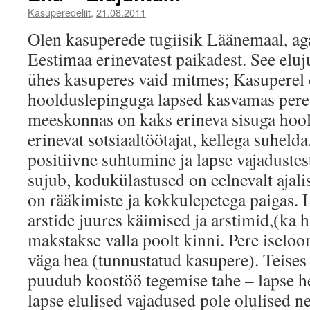
Kasuperedeliit
,
21.08.2011
Olen kasuperede tugiisik Läänemaal, ag
Eestimaa erinevatest paikadest. See eluj
ühes kasuperes vaid mitmes; Kasuperel 
hoolduslepinguga lapsed kasvamas pere
meeskonnas on kaks erineva sisuga hool
erinevat sotsiaaltöötajat, kellega suhelda
positiivne suhtumine ja lapse vajadustes
sujub, kodukülastused on eelnevalt ajali
on rääkimiste ja kokkulepetega paigas. 
arstide juures käimised ja arstimid,(
makstakse valla poolt kinni. Pere iseloom
väga hea (tunnustatud kasupere). Teises v
puudub koostöö tegemise tahe – lapse he
lapse elulised vajadused pole olulised ne