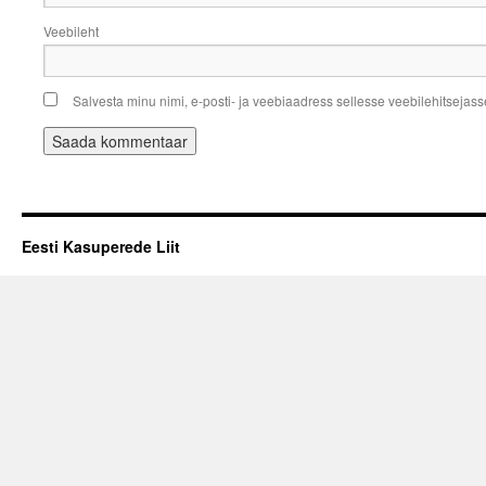
Veebileht
Salvesta minu nimi, e-posti- ja veebiaadress sellesse veebilehitsejas
Eesti Kasuperede Liit