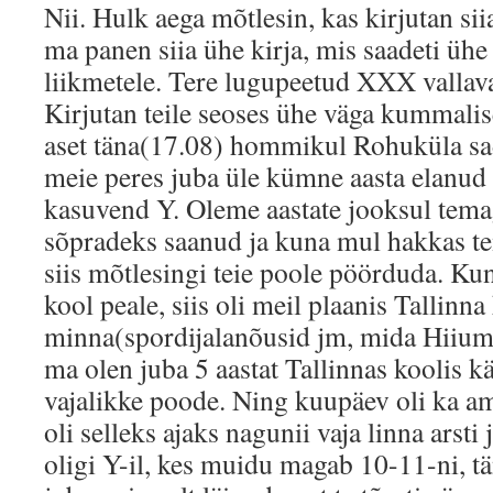
Nii. Hulk aega mõtlesin, kas kirjutan si
ma panen siia ühe kirja, mis saadeti ühe 
liikmetele. Tere lugupeetud XXX vallava
Kirjutan teile seoses ühe väga kummalis
aset täna(17.08) hommikul Rohuküla s
meie peres juba üle kümne aasta elanud t
kasuvend Y. Oleme aastate jooksul tem
sõpradeks saanud ja kuna mul hakkas tem
siis mõtlesingi teie poole pöörduda. K
kool peale, siis oli meil plaanis Tallinn
minna(spordijalanõusid jm, mida Hiiuma
ma olen juba 5 aastat Tallinnas koolis kä
vajalikke poode. Ning kuupäev oli ka a
oli selleks ajaks nagunii vaja linna arsti
oligi Y-il, kes muidu magab 10-11-ni, t