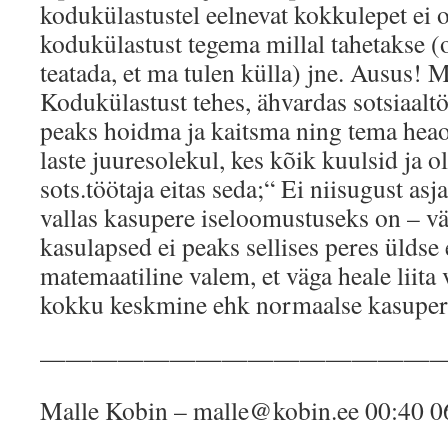
kodukülastustel eelnevat kokkulepet ei o
kodukülastust tegema millal tahetakse (o
teatada, et ma tulen külla) jne. Ausus! M
Kodukülastust tehes, ähvardas sotsiaaltöö
peaks hoidma ja kaitsma ning tema heaol
laste juuresolekul, kes kõik kuulsid ja o
sots.töötaja eitas seda;“ Ei niisugust asj
vallas kasupere iseloomustuseks on – vä
kasulapsed ei peaks sellises peres ülds
matemaatiline valem, et väga heale liita
kokku keskmine ehk normaalse kasuper
———————————————
Malle Kobin – malle@kobin.ee 00:40 0