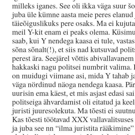
milleks iganes. See oli ikka väga suur š
juba üle kümne aasta meie peres elanud
täieõiguslikuks pere osaks. Ma ei kujuta
meil Y-kit enam ei peaks olema. Küsimus
saab, kui Y nendega kaasa ei tule, vast
sõna sõnalt(!), et siis nad kutsuvad poli
perest ära. Seejärel võttis abivallavanem 
hakkaski nagu politsei numbrit valima. 
on muidugi viimane asi, mida Y tahab ja 
väga nördinud näoga nendega kaasa. Pä
uurisin ema käest, et mis asjast edasi sai
politseiga ähvardamist oli eitatud ja ke
juristi juuresolekuta. Ma tõesti ei suu
Kas tõesti töötavad XXX vallavalitsuses
ja juba see nn “ilma juristita rääkimine