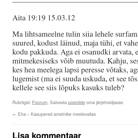
———————————————
Aita 19:19 15.03.12
Ma lihtsameelne tulin siia lehele surfam
suured, kodust läinud, maja tühi, et vahe
kodu pakkuda. Aga ei osanudki arvata, e
mitmekesiseks võib muutuda. Kahju, sest
kes hea meelega lapsi peresse võtaks, aga
lugemist (ma ei suuda uskuda, et see tõs
kellele see siis lõpuks kasuks tuleb?
Rubriigid:
Foorum
. Salvesta
püsiviide
oma järjehoidjasse.
←
Eha – Kasupered ametnike meelevallas
Lisa kommentaar