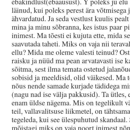
ebakindlust(ebaausust). Y poleks ju elu
läinud, kui poleks perest ära võtmisega j
ähvardatud. Ja seda vestlust kuulis peal
mina ja minu sõbranna, kes istus paar p
inimest. Ma tõesti ei kujuta ette, mida s
saavutada taheti. Miks on vaja nii terava
ellu? Mida me oleme valesti teinud? Ost
raisku ja nüüd ma pean arvatavasti ise k
sõitma, sest ilma temata ostetud jalanõu
sobisid ja meeldisid, olid väikesed. Ma t
nõus nende samade kurjade tädidega mi
(nagu nad ise välja pakkusid). Ta ütles, e
enam üldse nägema. Mis on tegelikult v
teil, vallavalitsuse liikmetel, on tähtsam
tegeleda, kui see ülespuhutud skandaal. 
mõistagi miks on vaja noort inimest nõ