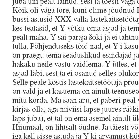
juba uni pealt läinud, sest ta tõesti väga
Kõik oli väga tore, kuni olime jõudnud
bussi astusid XXX valla lastekaitsetööta
kes teatasid, et Y võtku oma asjad ja te
pealt maha. Y sai paraja šoki ja ei taht
tulla. Põhjenduseks tõid nad, et Y-i kas
on praegu tema seaduslikud esindajad ja,
hakaku neile vastu vaidlema. Y ütles, e
asjad läbi, sest ta ei osanud selles oluko
Selle peale kostis lastekaitsetöötaja prou
on vald ja et kasuema on ainult teenuseo
mitu korda. Ma saan aru, et paberi peal
kirjas olla, aga niiviisi lapse juures rääk
laps juba), et tal on ema asemel ainult ü
Hiiumaal, on lihtsalt õudne. Ja täiesti 
iga kell sisse astuda ja Y-ki arvamust k