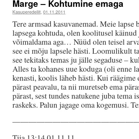
Marge – Kohtumine emaga
Kasuperedeliit
,
01.11.2011
Tere armsad kasuvanemad. Meie lapse b
lapsega kohtuda, olen koolitusel käinud 
võimaldama aga… Nüüd olen teisel arvam
see ei mõju lapsele hästi. Loomulikult t
see tekitaks temas ju jälle segaduse – ku
Alles ta kohanes uue koduga (oli enne l
kenasti, koolis läheb hästi. Kui räägime e
pärast peavalu, ta nii muretseb ema pära
pärast, sest tundes natukene juba tema 
raskeks. Palun jagage oma kogemusi. T
———————————————
Tiia 13:14 01.11.11