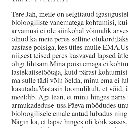
Tere.Jah, meile on selgitatud igasugustel
bioloogiliste vanematega kohtumisi, kui
arvamusi ei ole siinkohal võimalik ar
olnud ka meie peres selline olukord;lä
aastase poisiga, kes ütles mulle EMA.Usu
nii,sest teised peres kasvavad lapsed ütl
oligi lihtsam.Mina poisi emaga ei kohtu
lastekaitsetöötaja, kuid pärast kohtumist
ma sulle tädi võin öelda, minu ema ei l
kasutada.Vastasin loomulikult, et võid, ü
meeldib. Aga tean, et minu hinges näris 
armukadeduse-uss.Päeva möödudes unun
bioloogilisele emale antud lubadus ning
Nägin ka, et lapse hinges oli kõik sassis