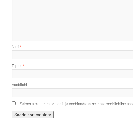
Nimi
*
E-post
*
Veebileht
Salvesta minu nimi, e-posti- ja veebiaadress sellesse veebilehitsejas