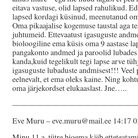
eitava vastuse, olid lapsed rahulikud. Ed
lapsed kordagi küsinud, meenutanud o
Oma pikaajalise kogemuse taustal aga t
juhtumeid. Ettevaatust igasuguste andm
bioloogiline ema küsis oma 9 aastase la
pangakonto andmed ja paroolid lubades 
kanda,kuid tegelikult tegi lapse arve tü
igasuguste lubaduste andmisest!!! Vee
eelnevalt, et ema oleks kaine. Ning koht
oma järjekordset elukaaslast. Jne…..
———————————————
Eve Muru – eve.muru@mail.ee 14:17 0
Minu 11 a. tütre bioema käib etteteatami