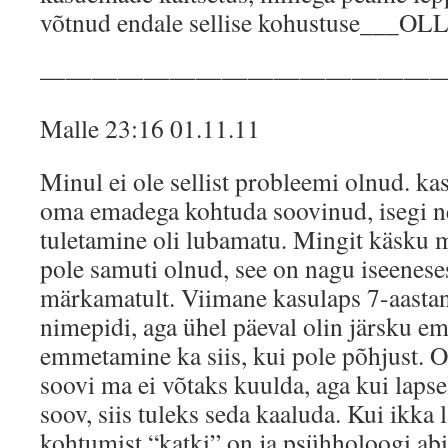
võtnud endale sellise kohustuse___O
———————————————
Malle 23:16 01.11.11
Minul ei ole sellist probleemi olnud. k
oma emadega kohtuda soovinud, isegi 
tuletamine oli lubamatu. Mingit käsku
pole samuti olnud, see on nagu iseenese
märkamatult. Viimane kasulaps 7-aastan
nimepidi, aga ühel päeval olin järsku em
emmetamine ka siis, kui pole põhjust. 
soovi ma ei võtaks kuulda, aga kui lap
soov, siis tuleks seda kaaluda. Kui ikka
kohtumist “katki” on ja psühholoogi abi