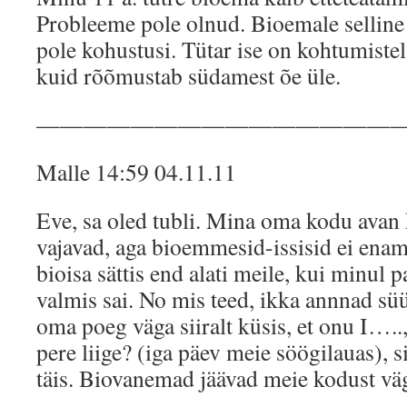
Probleeme pole olnud. Bioemale selline “
pole kohustusi. Tütar ise on kohtumiste
kuid rõõmustab südamest õe üle.
———————————————
Malle 14:59 04.11.11
Eve, sa oled tubli. Mina oma kodu avan k
vajavad, aga bioemmesid-issisid ei enam
bioisa sättis end alati meile, kui minul 
valmis sai. No mis teed, ikka annnad sü
oma poeg väga siiralt küsis, et onu I…..
pere liige? (iga päev meie söögilauas), si
täis. Biovanemad jäävad meie kodust vä