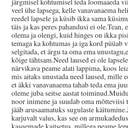
järgmisel kohtumisel teda loomaaeda vi
veel ühe lapsega, kelle vanavanaema heli
reedel lapsele ja küsib ikka sama küsimu
täis ja kas peres pahandusi ei ole.Tean, e
olema ja olengi, kuid hinges on ikka pis
temaga ka kohtumas ja iga kord püüab v
selgitada, et ärgu ta oma ema unustagu
kõige tähtsam.Need laused ei ole lapsele
närvikava peame alati lappima, koos lei
mis aitaks unustada need laused, mille 
et äkki vanavanaema tahab teda ema juu
oleme juba seitse aastat toiminud.Muidu
noor inimene ja suudab oma mõtteviisi t
jääb arusaamatuks sugulaste käitumine.
karjuvalt valus, kas see on armukadedus
kasuemade kaitsetus, millega peame le