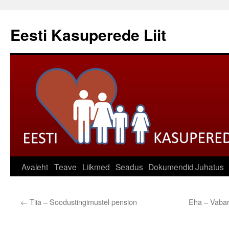
Liigu
sisu
Eesti Kasuperede Liit
juurde
Avaleht
Teave
Liikmed
Seadus
Dokumendid
Juhatus
←
Tiia – Soodustingimustel pension
Eha – Vabari