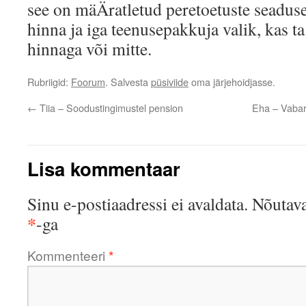
see on mäÄratletud peretoetuste seaduse
hinna ja iga teenusepakkuja valik, kas ta
hinnaga või mitte.
Rubriigid:
Foorum
. Salvesta
püsiviide
oma järjehoidjasse.
←
Tiia – Soodustingimustel pension
Eha – Vabari
Lisa kommentaar
Sinu e-postiaadressi ei avaldata.
Nõutava
*
-ga
Kommenteeri
*