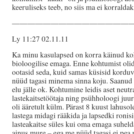
keeruliseks teeb, no siis ma ei korralda
———————————————
Ly 11:27 02.11.11
Ka minu kasulapsed on korra käinud k
bioloogilise emaga. Enne kohtumist olid
ootasid seda, kuid samas küsisid korduv
nüüd tagasi minema sinna koju. Saanud v
elu jälle ok. Kohtumine leidis aset neutr
lastekaitsetöötaja ning psühholoogi ju
oli ääretult külm. Pärast 8 kuust lahuso
lastega midagi rääkida ja lapsedki roni
lasteakaitse süles kui oma emaga suhelda.
ainus mure – ega me nüüd tagasi ei pe